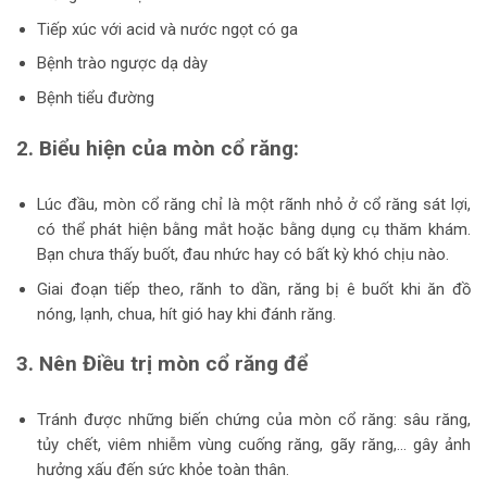
Tiếp xúc với acid và nước ngọt có ga
Bệnh trào ngược dạ dày
Bệnh tiểu đường
2. Biểu hiện của mòn cổ răng:
Lúc đầu, mòn cổ răng chỉ là một rãnh nhỏ ở cổ răng sát lợi,
có thể phát hiện bằng mắt hoặc bằng dụng cụ thăm khám.
Bạn chưa thấy buốt, đau nhức hay có bất kỳ khó chịu nào.
Giai đoạn tiếp theo, rãnh to dần, răng bị ê buốt khi ăn đồ
nóng, lạnh, chua, hít gió hay khi đánh răng.
3. Nên Điều trị mòn cổ răng để
Tránh được những biến chứng của mòn cổ răng: sâu răng,
tủy chết, viêm nhiễm vùng cuống răng, gãy răng,… gây ảnh
hưởng xấu đến sức khỏe toàn thân.